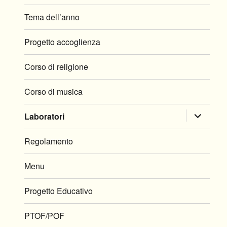
i
Tema dell’anno
menu
child
Progetto accoglienza
Corso di religione
Corso di musica
apri
Laboratori
i
Regolamento
menu
child
Menu
Progetto Educativo
PTOF/POF