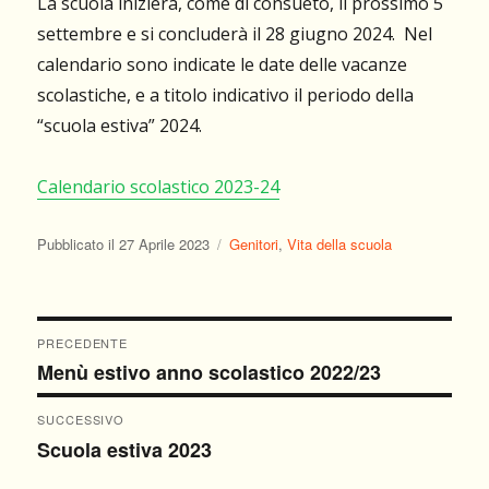
La scuola inizierà, come di consueto, il prossimo 5
settembre e si concluderà il 28 giugno 2024. Nel
calendario sono indicate le date delle vacanze
scolastiche, e a titolo indicativo il periodo della
“scuola estiva” 2024.
Calendario scolastico 2023-24
Pubblicato
Categorie
Pubblicato il
27 Aprile 2023
Genitori
,
Vita della scuola
il
Navigazione
PRECEDENTE
Menù estivo anno scolastico 2022/23
Articolo
articoli
precedente:
SUCCESSIVO
Scuola estiva 2023
Articolo
successivo: