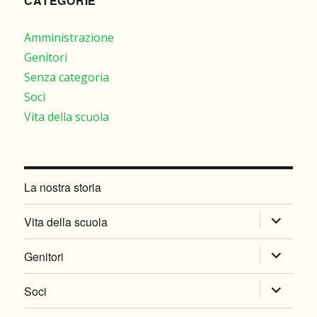
CATEGORIE
Amministrazione
Genitori
Senza categoria
Soci
Vita della scuola
La nostra storia
apri
Vita della scuola
i
apri
Genitori
menu
i
child
apri
Soci
menu
i
child