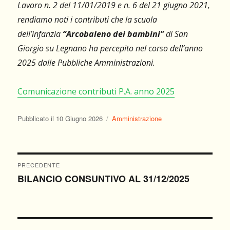
Lavoro n. 2 del 11/01/2019 e n. 6 del 21 giugno 2021,
rendiamo noti i contributi che la scuola
dell’infanzia
“Arcobaleno dei bambini”
di San
Giorgio su Legnano ha percepito nel corso dell’anno
2025 dalle Pubbliche Amministrazioni.
Comunicazione contributi P.A. anno 2025
Pubblicato
Categorie
Pubblicato il
10 Giugno 2026
Amministrazione
il
Navigazione
PRECEDENTE
BILANCIO CONSUNTIVO AL 31/12/2025
Articolo
articoli
precedente: